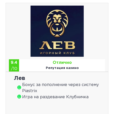
9.4
Отлично
Репутация казино
/10
Лев
Бонус за пополнение через систему
Piastrix
Игра на раздевание Клубничка