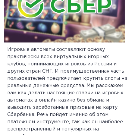
Игровые автоматы составляют основу
практически всех виртуальных игорных
клубов, принимающих игроков из России и
других стран СНГ. И преимущественная часть
пользователей предпочитает крутить слоты на
реальные денежные средства. Мы расскажем
вам как делать настоящие ставки на игровых
автоматах в онлайн казино без обмана и
выводить заработанные призовые на карту
Сбербанка. Речь пойдет именно об этом
платежном инструменте, так как он наиболее
распространенный и популярных на