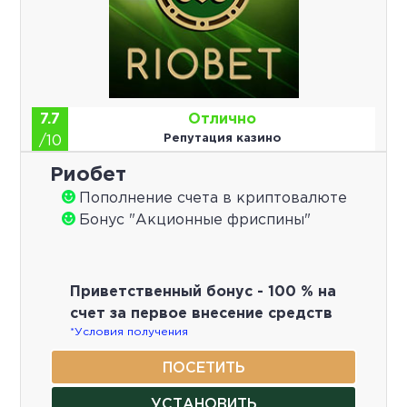
7.7
Отлично
Репутация казино
/10
Риобет
Пополнение счета в криптовалюте
Бонус "Акционные фриспины"
Приветственный бонус - 100 % на
счет за первое внесение средств
*Условия получения
ПОСЕТИТЬ
УСТАНОВИТЬ