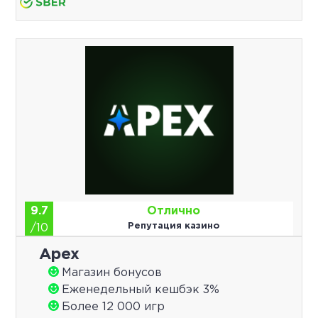
9.7
Отлично
Репутация казино
/10
Apex
Магазин бонусов
Еженедельный кешбэк 3%
Более 12 000 игр