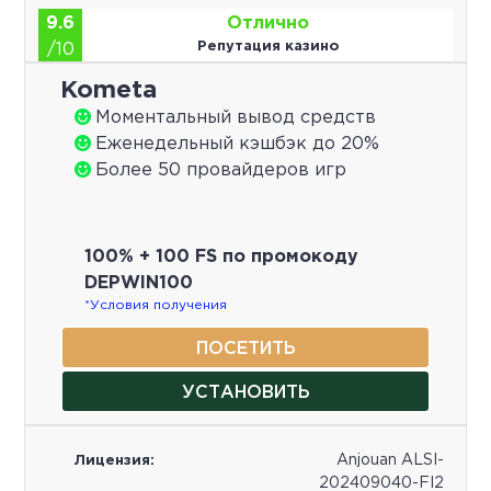
9.6
Отлично
Репутация казино
/10
Kometa
Моментальный вывод средств
Еженедельный кэшбэк до 20%
Более 50 провайдеров игр
100% + 100 FS по промокоду
DEPWIN100
*Условия получения
ПОСЕТИТЬ
УСТАНОВИТЬ
Anjouan ALSI-
Лицензия:
202409040-FI2