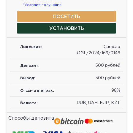
*Условия получения
ПОСЕТИТЬ
УСТАНОВИТЬ
Curacao
Лицензия:
OGL/2024/169/0146
500 рублей
Депозит:
500 рублей
Вывод:
98%
Отдача в играх:
RUB, UAH, EUR, KZT
Валюта:
Способы депозита