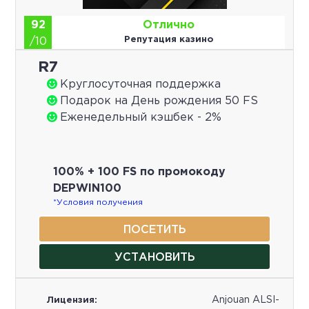
92
Отлично
Репутация казино
/10
R7
Круглосуточная поддержка
Подарок на День рождения 50 FS
Еженедельный кэшбек - 2%
100% + 100 FS по промокоду
DEPWIN100
*Условия получения
ПОСЕТИТЬ
УСТАНОВИТЬ
Anjouan ALSI-
Лицензия: