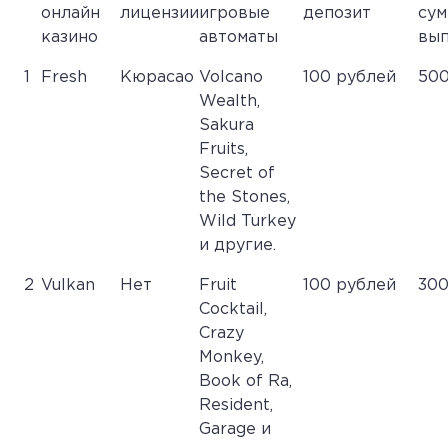
онлайн
лицензии
игровые
депозит
сум
казино
автоматы
вы
1
Fresh
Кюрасао
Volcano
100 рублей
500
Wealth,
Sakura
Fruits,
Secret of
the Stones,
Wild Turkey
и другие.
2
Vulkan
Нет
Fruit
100 рублей
300
Cocktail,
Crazy
Monkey,
Book of Ra,
Resident,
Garage и