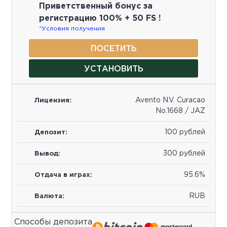
Приветственный бонус за
регистрацию 100% + 50 FS !
*Условия получения
ПОСЕТИТЬ
УСТАНОВИТЬ
Avento N.V. Curacao
Лицензия:
No.1668 / JAZ
100 рублей
Депозит:
300 рублей
Вывод:
95.6%
Отдача в играх:
RUB
Валюта:
Способы депозита