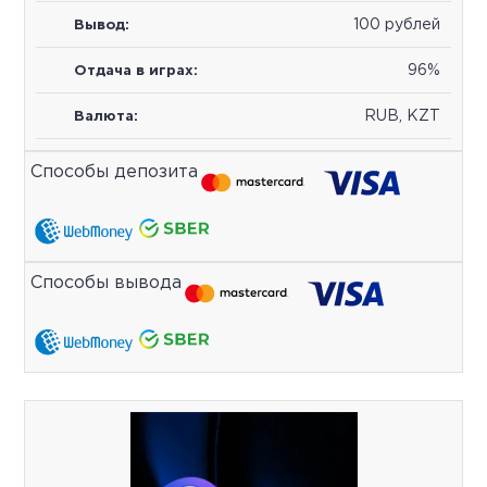
100 рублей
Вывод:
96%
Отдача в играх:
RUB, KZT
Валюта:
Способы депозита
Способы вывода