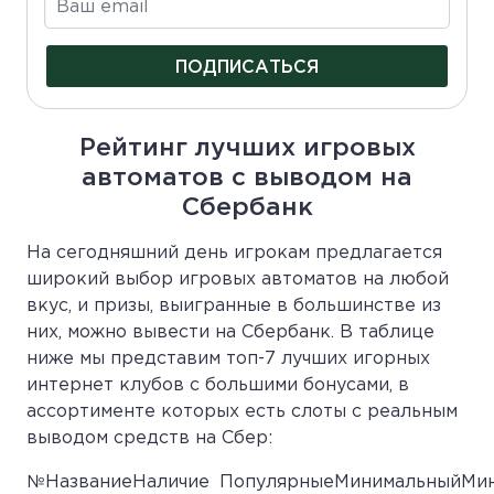
Рейтинг лучших игровых
автоматов с выводом на
Сбербанк
На сегодняшний день игрокам предлагается
широкий выбор игровых автоматов на любой
вкус, и призы, выигранные в большинстве из
них, можно вывести на Сбербанк. В таблице
ниже мы представим топ-7 лучших игорных
интернет клубов с большими бонусами, в
ассортименте которых есть слоты с реальным
выводом средств на Сбер:
№
Название
Наличие
Популярные
Минимальный
Ми